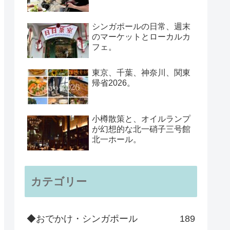
シンガポールの日常、週末
のマーケットとローカルカ
フェ。
東京、千葉、神奈川、関東
帰省2026。
小樽散策と、オイルランプ
が幻想的な北一硝子三号館
北一ホール。
カテゴリー
◆おでかけ・シンガポール
189