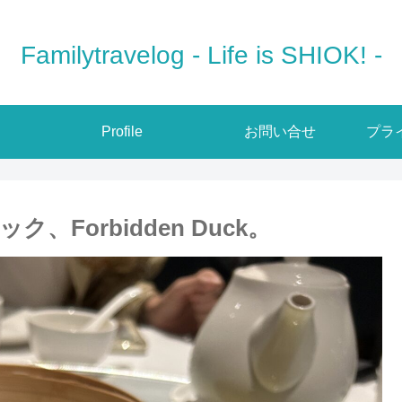
Familytravelog - Life is SHIOK! -
Profile
お問い合せ
プラ
Forbidden Duck。