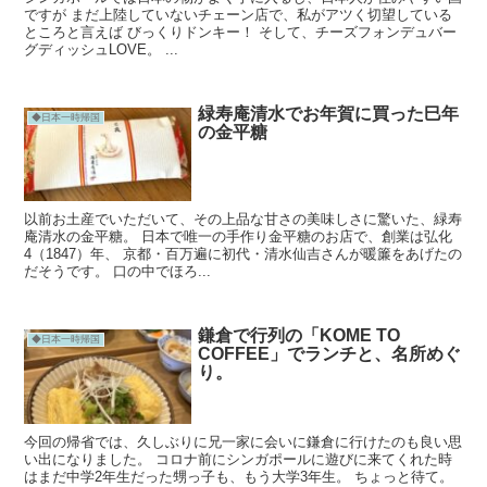
ですが まだ上陸していないチェーン店で、私がアツく切望している
ところと言えば びっくりドンキー！ そして、チーズフォンデュバー
グディッシュLOVE。 ...
緑寿庵清水でお年賀に買った巳年
◆日本一時帰国
の金平糖
以前お土産でいただいて、その上品な甘さの美味しさに驚いた、緑寿
庵清水の金平糖。 日本で唯一の手作り金平糖のお店で、創業は弘化
4（1847）年、 京都・百万遍に初代・清水仙吉さんが暖簾をあげたの
だそうです。 口の中でほろ...
鎌倉で行列の「KOME TO
◆日本一時帰国
COFFEE」でランチと、名所めぐ
り。
今回の帰省では、久しぶりに兄一家に会いに鎌倉に行けたのも良い思
い出になりました。 コロナ前にシンガポールに遊びに来てくれた時
はまだ中学2年生だった甥っ子も、もう大学3年生。 ちょっと待て。