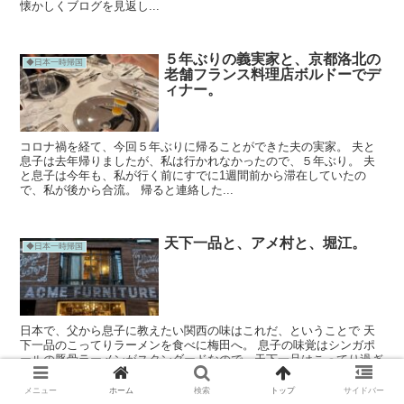
懐かしくブログを見返し...
５年ぶりの義実家と、京都洛北の
◆日本一時帰国
老舗フランス料理店ボルドーでデ
ィナー。
コロナ禍を経て、今回５年ぶりに帰ることができた夫の実家。 夫と
息子は去年帰りましたが、私は行かれなかったので、５年ぶり。 夫
と息子は今年も、私が行く前にすでに1週間前から滞在していたの
で、私が後から合流。 帰ると連絡した...
天下一品と、アメ村と、堀江。
◆日本一時帰国
日本で、父から息子に教えたい関西の味はこれだ、ということで 天
下一品のこってりラーメンを食べに梅田へ。 息子の味覚はシンガポ
ールの豚骨ラーメンがスタンダードなので、天下一品はこってり過ぎ
たのか、イマイチ最上級の...
メニュー
ホーム
検索
トップ
サイドバー