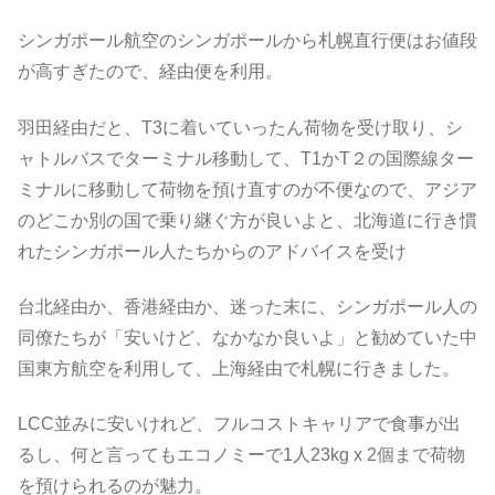
シンガポール航空のシンガポールから札幌直行便はお値段
が高すぎたので、経由便を利用。
羽田経由だと、T3に着いていったん荷物を受け取り、シ
ャトルバスでターミナル移動して、T1かT２の国際線ター
ミナルに移動して荷物を預け直すのが不便なので、アジア
のどこか別の国で乗り継ぐ方が良いよと、北海道に行き慣
れたシンガポール人たちからのアドバイスを受け
台北経由か、香港経由か、迷った末に、シンガポール人の
同僚たちが「安いけど、なかなか良いよ」と勧めていた中
国東方航空を利用して、上海経由で札幌に行きました。
LCC並みに安いけれど、フルコストキャリアで食事が出
るし、何と言ってもエコノミーで1人23kg x 2個まで荷物
を預けられるのが魅力。