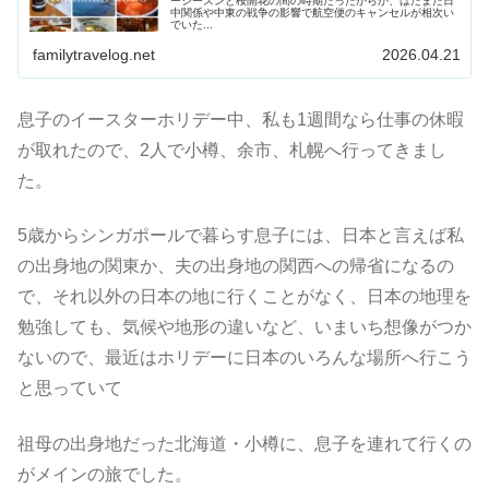
ーシーズンと桜開花の間の時期だったからか、はたまた日
中関係や中東の戦争の影響で航空便のキャンセルが相次い
でいた...
familytravelog.net
2026.04.21
息子のイースターホリデー中、私も1週間なら仕事の休暇
が取れたので、2人で小樽、余市、札幌へ行ってきまし
た。
5歳からシンガポールで暮らす息子には、日本と言えば私
の出身地の関東か、夫の出身地の関西への帰省になるの
で、それ以外の日本の地に行くことがなく、日本の地理を
勉強しても、気候や地形の違いなど、いまいち想像がつか
ないので、最近はホリデーに日本のいろんな場所へ行こう
と思っていて
祖母の出身地だった北海道・小樽に、息子を連れて行くの
がメインの旅でした。