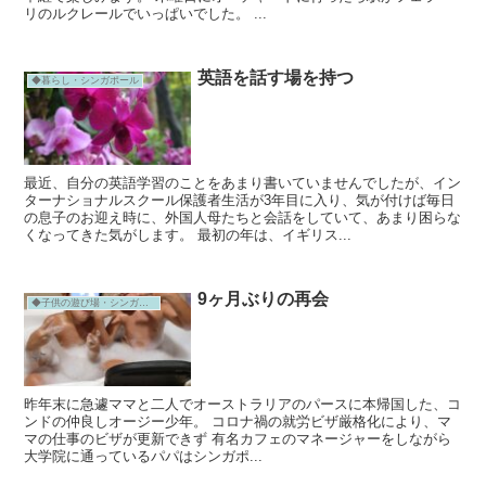
リのルクレールでいっぱいでした。 ...
英語を話す場を持つ
◆暮らし・シンガポール
最近、自分の英語学習のことをあまり書いていませんでしたが、イン
ターナショナルスクール保護者生活が3年目に入り、気が付けば毎日
の息子のお迎え時に、外国人母たちと会話をしていて、あまり困らな
くなってきた気がします。 最初の年は、イギリス...
9ヶ月ぶりの再会
◆子供の遊び場・シンガポール
昨年末に急遽ママと二人でオーストラリアのパースに本帰国した、コ
ンドの仲良しオージー少年。 コロナ禍の就労ビザ厳格化により、マ
マの仕事のビザが更新できず 有名カフェのマネージャーをしながら
大学院に通っているパパはシンガポ...