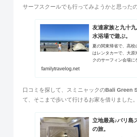
サーフスクールでも行ってみようかと思った
友達家族と九十九
水浴場で遊ぶ。
夏の関東帰省で、高校
はレンタカーで、大原
クのサーフィン会場にな
familytravelog.net
口コミを探して、スミニャックの
Bali Green 
て、そこまで歩いて行けるお家を借りました
立地最高♪バリ島
の旅。