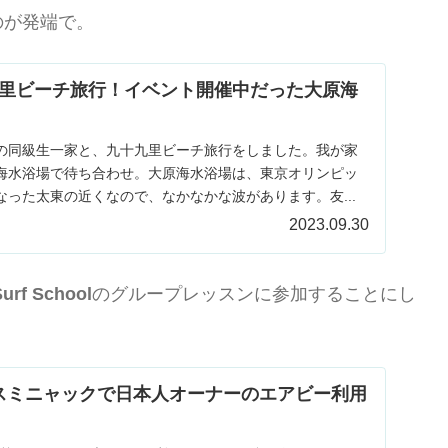
のが発端で。
里ビーチ旅行！イベント開催中だった大原海
の同級生一家と、九十九里ビーチ旅行をしました。我が家
海水浴場で待ち合わせ。大原海水浴場は、東京オリンピッ
った太東の近くなので、なかなかな波があります。友...
2023.09.30
Surf School
のグループレッスンに参加することにし
。
スミニャックで日本人オーナーのエアビー利用