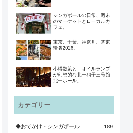
シンガポールの日常、週末
のマーケットとローカルカ
フェ。
東京、千葉、神奈川、関東
帰省2026。
小樽散策と、オイルランプ
が幻想的な北一硝子三号館
北一ホール。
カテゴリー
◆おでかけ・シンガポール
189