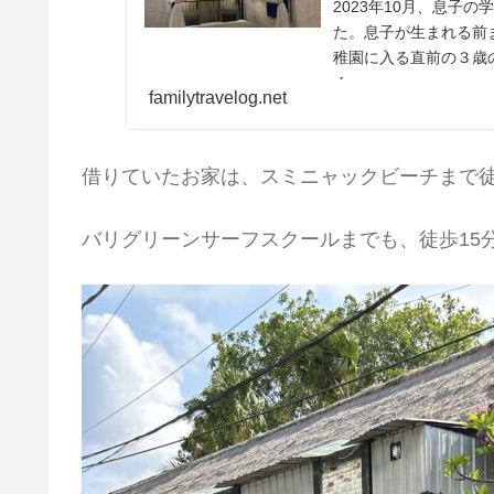
2023年10月、息子
た。息子が生まれる前
稚園に入る直前の３歳
く...
familytravelog.net
借りていたお家は、スミニャックビーチまで徒
バリグリーンサーフスクールまでも、徒歩15