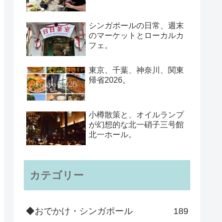
シンガポールの日常、週末
のマーケットとローカルカ
フェ。
東京、千葉、神奈川、関東
帰省2026。
小樽散策と、オイルランプ
が幻想的な北一硝子三号館
北一ホール。
カテゴリー
◆おでかけ・シンガポール
189