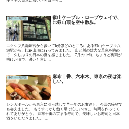
から冬の日本に着いた翌日だっ...
叡山ケーブル・ロープウェイで、
◆日本一時帰国
比叡山頂を空中散歩。
エクシブ八瀬離宮から歩いて5分ほどのところにある叡山ケーブル八
瀬駅から、比叡山頂に行ってみました。 山と川の雄大な景色を眺め
て、久しぶりの日本の夏を感じました。 7月の中旬、ちょうど梅雨が
明けた頃で、暑いと言い...
麻布十番、六本木、東京の夜は楽
◆日本一時帰国
しい。
シンガポールから東京に引っ越して早一年のお友達と、今回の帰省で
も会えました。 もうすっかり働く母で忙しいのに、時間を作ってく
れてありがとう。 麻布十番の京まる寿司で、美味しいお寿司と日本
酒をいただきました。 ...