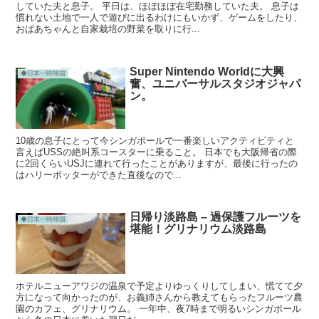
していた夫と息子。 平日は、ほぼほぼ在宅勤務していた夫。 息子は
慣れない土地で一人で遊びに出るわけにもいかず、ゲームをしたり、
おばあちゃんと自家栽培の野菜を取りに行...
Super Nintendo Worldに大興
◆日本一時帰国
奮、ユニバーサルスタジオジャパ
ン。
10歳の息子にとって今シンガポールで一番楽しいアクティビティと
言えばUSSの絶叫系コースターに乗ること。 日本でも大阪帰省の際
に2回くらいUSJに連れて行ったことがありますが、最後に行ったの
はハリーポッターができた直後なので...
日帰り淡路島 – 過保護フルーツを
◆日本一時帰国
堪能！グリナリウム淡路島
ホテルニューアワジの温泉で予定よりゆっくりしてしまい、慌てて夕
方になって向かったのが、お義姉さんから教えてもらったフルーツ農
園のカフェ、グリナリウム。 一年中、夜7時まで明るいシンガポール