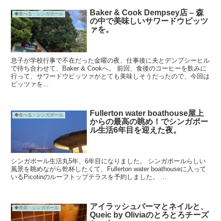
Baker & Cook Dempsey店 – 森
◆食べる・シンガポール
の中で美味しいサワードウピッツ
ァを。
息子が学校行事で不在だった金曜の夜、仕事後に夫とデンプシーヒル
で待ち合わせて、Baker & Cookへ。 前回、食後のコーヒーを飲みに
行って、サワードウピッツァがとても美味しそうだったので、今回は
ピッツァを...
Fullerton water boathouse屋上
◆食べる・シンガポール
からの最高の眺め！でシンガポー
ル生活6年目を迎えた夜。
シンガポール生活丸5年、6年目になりました。 シンガポールらしい
風景を眺めながら乾杯したくて、Fullerton water boathouseに入って
いるPicotinのルーフトップテラスを予約しました。 ...
アイラッシュパーマとネイルと、
◆美容・シンガポール
Queic by Oliviaのとろとろチーズ