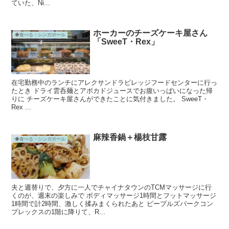
ていた、Ni...
ホーカーのチーズケーキ屋さん
◆食べる・シンガポール
「SweeT・Rex」
在宅勤務中のランチにアレクサンドラビレッジフードセンターに行っ
たとき ドライ雲呑麺とアボカドジュースでお腹いっぱいになった帰
りに チーズケーキ屋さんができたことに気付きました。 SweeT・
Rex ...
麻辣香鍋＋楊枝甘露
◆食べる・シンガポール
夫と週替りで、夕方に一人でチャイナタウンのTCMマッサージに行
くのが、週末の楽しみで ボディマッサージ1時間とフットマッサージ
1時間で計2時間、激しく揉みまくられたあと ピープルズパークコン
プレックスの1階に降りて、R...