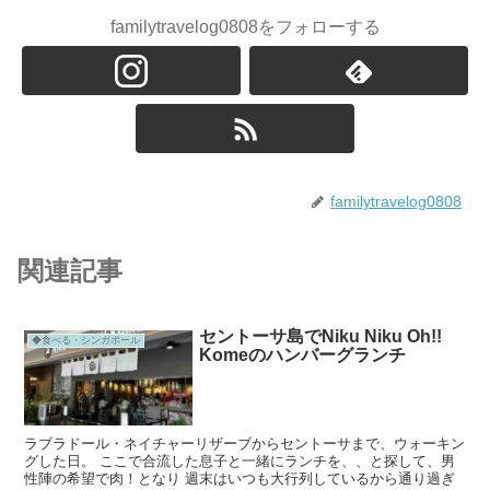
familytravelog0808をフォローする
familytravelog0808
関連記事
セントーサ島でNiku Niku Oh!!
◆食べる・シンガポール
Komeのハンバーグランチ
ラブラドール・ネイチャーリザーブからセントーサまで、ウォーキン
グした日。 ここで合流した息子と一緒にランチを、、と探して、男
性陣の希望で肉！となり 週末はいつも大行列しているから通り過ぎ