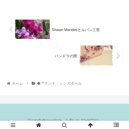
Shawn Mendesとルパン三世
パンドラの匣
ホーム
◆アテンド・シンガポール
Familytravelog - Life is SHIOK! -
© 2019 Familytravelog - Life is SHIOK! -.