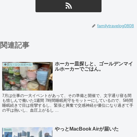
familytravelog0808
関連記事
ホーカー皿探しと、ゴールデンマイ
◆買う・シンガポール
ルホーカーでごはん。
7月は仕事の一大イベントがあって、その準備と開催で、文字通り寝る間
も惜しんで働いた1週間 7時間睡眠死守をモットーにしているので、5時間
睡眠続きで目は痙攣するし、緊張と興奮で交感神経が優位になり過ぎて手
の平は熱いし、血圧上がるし ...
やっとMacBook Airが届いた
South