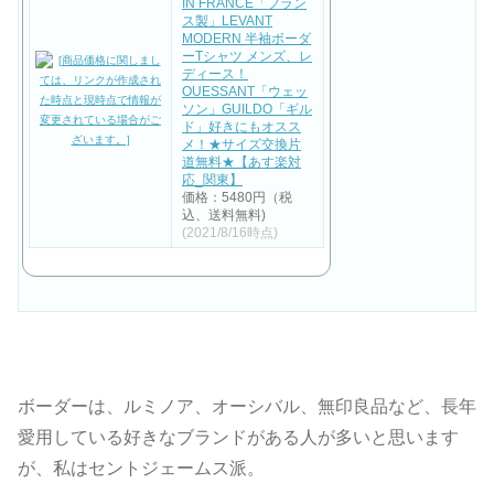
IN FRANCE「フラン
ス製」LEVANT
MODERN 半袖ボーダ
ーTシャツ メンズ、レ
ディース！
OUESSANT「ウェッ
ソン」GUILDO「ギル
ド」好きにもオスス
メ！★サイズ交換片
道無料★【あす楽対
応_関東】
価格：5480円（税
込、送料無料)
(2021/8/16時点)
ボーダーは、ルミノア、オーシバル、無印良品など、長年
愛用している好きなブランドがある人が多いと思います
が、私はセントジェームス派。