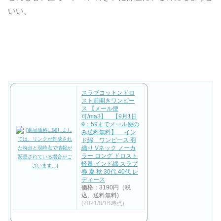
いい。
スラブコットンドロ
スト前開きワンピー
ス 【メール便
可/ma3】 【9月1日
9：59までメール便の
み送料無料】 イン
ド綿 ワンピース 羽
織り Vネック ノーカ
ラー ロング ドロスト
軽量 インド綿 スラブ
春 夏 秋 30代 40代 レ
ディース
価格：3190円（税
込、送料無料)
(2021/8/16時点)