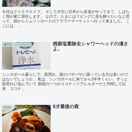
今日はクリスマスイブ。 そして夕方に日本から友達がやってきて、しばら
く我が家に滞在します。 なので、たまにはリビングに花を飾りたいなと思
って、朝からトムソンロードのフラワーマーケットへ行って来ました。 こ
こには、...
残留塩素除去シャワーヘッドの凄さ
◆美容・シンガポール
よ。
シンガポール暮らしで、肌荒れ、髪のパサパサに困っている方は多いので
はないでしょうか。 私は、シンガポールに来てから2年半くらい、ずっと
肌荒れに悩んでいて 原因の一つがココナッツアレルギーだと判明して以
来、ココナ...
8才最後の夜
South