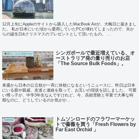
12月上旬にAppleのサイトから購入したMacBook Airが、大晦日に届きまし
た。 私が日本にいた頃から愛用していたPCが壊れてしまったので、夫か
らの誕生日&クリスマスのプレゼントとして頂いたもの。 ...
シンガポールで最近増えている、オ
◆買う・シンガポール
ーストラリア発の量り売りのお店
「The Source Bulk Foods」。
来週から日本の公立校が一斉に休校になるというニュースに、昨日は日本
にいる親や親戚、友達と連絡を取って、お互いの現状を話しました。 可愛
い甥っ子が、中学3年生なんですけれど。今、高校受験と卒業で大事な時
期なのに、どうしているのか気がか...
トムソンロードのフラワーマーケッ
Central
トで薔薇を買う「Fresh Flowers by
Far East Orchid 」