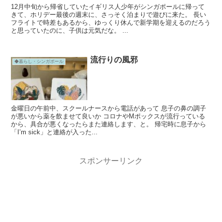
12月中旬から帰省していたイギリス人少年がシンガポールに帰って
きて、ホリデー最後の週末に、さっそく泊まりで遊びに来た。 長い
フライトで時差もあるから、ゆっくり休んで新学期を迎えるのだろう
と思っていたのに、子供は元気だな。 ...
流行りの風邪
◆暮らし・シンガポール
金曜日の午前中、スクールナースから電話があって 息子の鼻の調子
が悪いから薬を飲ませて良いか コロナやMポックスが流行っている
から、具合が悪くなったらまた連絡します、と。 帰宅時に息子から
「I’m sick」と連絡が入った...
スポンサーリンク