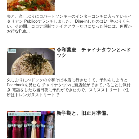
夫と、久しぶりにロバートソンキーのインターコンチに入っているイ
タリアン Publicoでランチしました。 Dine-inしたのは1年半ぶりくら
い。その間、コロナ規制でテイクアウトだけになった時には、何度か
お得なPub...
令和蕎麦 チャイナタウンとべド
East
ック
久しぶりにべドックの令和そば本店に行きたくて、予約をしようと
Facebookを見たら チャイナタウンに新店舗ができていることに気付
き 電話をしたら当日夜に予約ができたので、スミスストリート（住
所はトレンガヌストリートで...
新学期と、旧正月準備。
◆暮らし・シンガポール