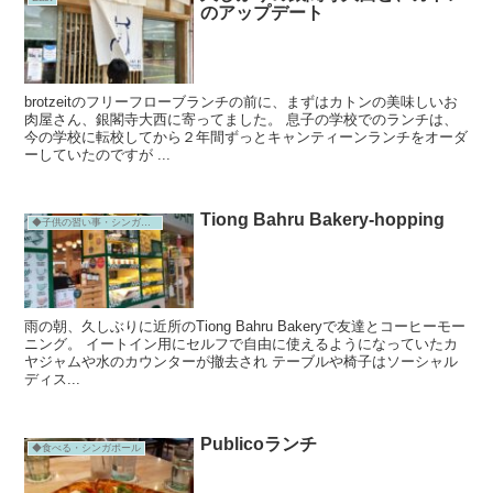
のアップデート
brotzeitのフリーフローブランチの前に、まずはカトンの美味しいお
肉屋さん、銀閣寺大西に寄ってました。 息子の学校でのランチは、
今の学校に転校してから２年間ずっとキャンティーンランチをオーダ
ーしていたのですが ...
Tiong Bahru Bakery-hopping
◆子供の習い事・シンガポール
雨の朝、久しぶりに近所のTiong Bahru Bakeryで友達とコーヒーモー
ニング。 イートイン用にセルフで自由に使えるようになっていたカ
ヤジャムや水のカウンターが撤去され テーブルや椅子はソーシャル
ディス...
Publicoランチ
◆食べる・シンガポール