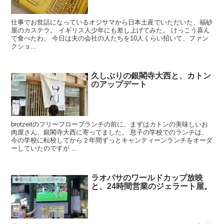
仕事でお世話になっているオジサマから日本土産でいただいた、福砂
屋のカステラ。 イギリス人少年にも差し上げてみた。 けっこう喜ん
で食べたわ。 今日は夫の会社の人たちを10人くらい招いて、ファン
クショ...
久しぶりの銀閣寺大西と、カトン
East
のアップデート
brotzeitのフリーフローブランチの前に、まずはカトンの美味しいお
肉屋さん、銀閣寺大西に寄ってました。 息子の学校でのランチは、
今の学校に転校してから２年間ずっとキャンティーンランチをオーダ
ーしていたのですが ...
ラオパサのワールドカップ放映
◆食べる・シンガポール
と、24時間営業のジェラート屋。