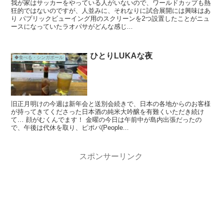
我が家はサッカーをやっている人がいないので、ワールドカップも熱
狂的ではないのですが、人並みに、それなりに試合展開には興味はあ
り パプリックビューイング用のスクリーンを2つ設置したことがニュ
ースになっていたラオパサがどんな感じ...
ひとりLUKAな夜
◆食べる・シンガポール
旧正月明けの今週は新年会と送別会続きで、日本の各地からのお客様
が持ってきてくださった日本酒の純米大吟醸を有難くいただき続け
て… 顔がむくんでます！ 金曜の今日は午前中が島内出張だったの
で、午後は代休を取り、ピポパ(People...
スポンサーリンク