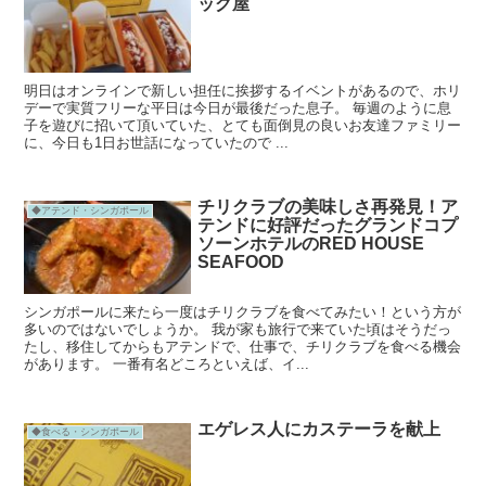
ッグ屋
明日はオンラインで新しい担任に挨拶するイベントがあるので、ホリ
デーで実質フリーな平日は今日が最後だった息子。 毎週のように息
子を遊びに招いて頂いていた、とても面倒見の良いお友達ファミリー
に、今日も1日お世話になっていたので ...
チリクラブの美味しさ再発見！ア
◆アテンド・シンガポール
テンドに好評だったグランドコプ
ソーンホテルのRED HOUSE
SEAFOOD
シンガポールに来たら一度はチリクラブを食べてみたい！という方が
多いのではないでしょうか。 我が家も旅行で来ていた頃はそうだっ
たし、移住してからもアテンドで、仕事で、チリクラブを食べる機会
があります。 一番有名どころといえば、イ...
エゲレス人にカステーラを献上
◆食べる・シンガポール