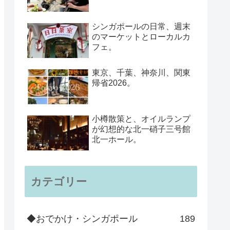
シンガポールの日常、週末
のマーケットとローカルカ
フェ。
東京、千葉、神奈川、関東
帰省2026。
小樽散策と、オイルランプ
が幻想的な北一硝子三号館
北一ホール。
カテゴリー
◆おでかけ・シンガポール
189