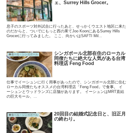
ェ、Surrey Hills Grocer。
息子のスポーツ対外試合に行ったあと、せっかくウエスト地区に来た
のだからと、ついでにもっと西の果てJoo KoonにあるSurrey Hills
Grocerに行ってみました。 ここ、向かいはSAFTI Mil...
シンガポール北部在住のローカル
◆食べる・シンガポール
同僚たちに絶大な人気がある台湾
料理店 Feng Food
仕事でイーシュンに行く用事があったので、シンガポール北部に住む
ローカル同僚たちオススメの台湾料理店「Feng Food」で食事。 イ
ーシュンとウッドランズに店舗があります。 イーシュンはMRT直結
の巨大モール、...
20回目の結婚式記念日と、旧正月
◆食べる・シンガポール
の終わり。