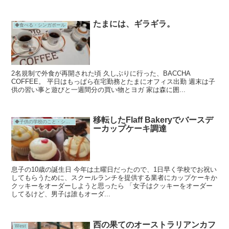
たまには、ギラギラ。
◆食べる・シンガポール
2名規制で外食が再開された頃 久しぶりに行った、BACCHA
COFFEE。 平日はもっぱら在宅勤務とたまにオフィス出勤 週末は子
供の習い事と遊びと一週間分の買い物とヨガ 家は森に囲...
移転したFlaff Bakeryでバースデ
◆子供の学校のこと・シンガポール
ーカップケーキ調達
息子の10歳の誕生日 今年は土曜日だったので、1日早く学校でお祝い
してもらうために、スクールランチを提供する業者にカップケーキか
クッキーをオーダーしようと思ったら 「女子はクッキーをオーダー
してるけど、男子は誰もオーダ...
西の果てのオーストラリアンカフ
West