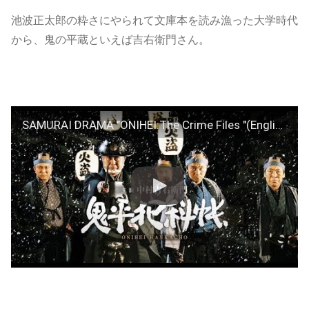
池波正太郎の粋さにやられて文庫本を読み漁った大学時代
から、鬼の平蔵といえば吉右衛門さん。
SAMURAI DRAMA "ONIHEI:The Crime Files "(English Subtitles) 鬼平犯科帳