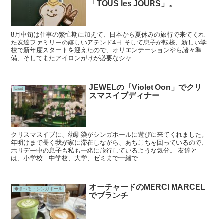
「TOUS les JOURS」。
8月中旬は仕事の繁忙期に加えて、日本から夏休みの旅行で来てくれ
た友達ファミリーの嬉しいアテンド4日 そして息子が転校、新しい学
校で新年度スタートを迎えたので、オリエンテーションやら諸々準
備、そしてまたアイロンがけが必要なシャ...
JEWELの「Violet Oon」でクリ
East
スマスイブディナー
クリスマスイブに、幼馴染がシンガポールに遊びに来てくれました。
年明けまで長く我が家に滞在しながら、あちこちを回っているので、
ホリデー中の息子も私も一緒に旅行しているような気分。 友達と
は、小学校、中学校、大学、ゼミまで一緒で...
オーチャードのMERCI MARCEL
◆食べる・シンガポール
でブランチ