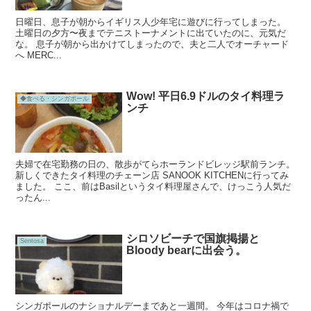
日曜日、息子が朝からイギリス人少年宅に遊びに行ってしまった。
土曜日の夕方〜夜までテニストーナメントに出ていたのに、元気だ
な。 息子が朝から出かけてしまったので、夫と二人でオーチャード
へ MERC...
Wow! 平日6.9ドルのタイ料理ラ
◆食べる・シンガポール
ンチ
夫婦で在宅勤務の日の、散歩がてらホーランドビレッジ駅前ランチ。
新しくできたタイ料理のチェーン店 SANOOK KITCHENに行ってみ
ました。 ここ、前はBasilというタイ料理屋さんで、けっこう人気だ
ったん...
シロソビーチで国旗掲揚と
Sentosa
Bloody bearに出会う。
シンガポールのナショナルデーまであと一週間。 今年はコロナ禍で