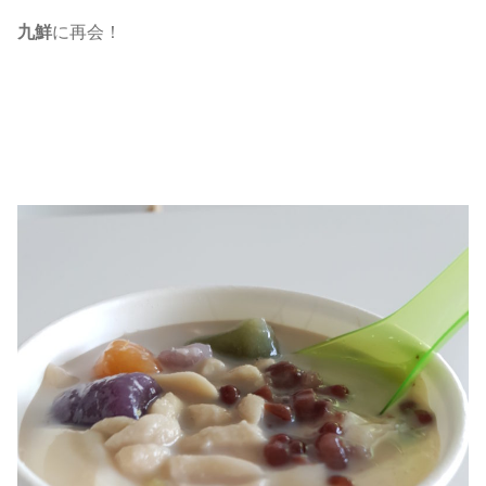
九鮮
に再会！