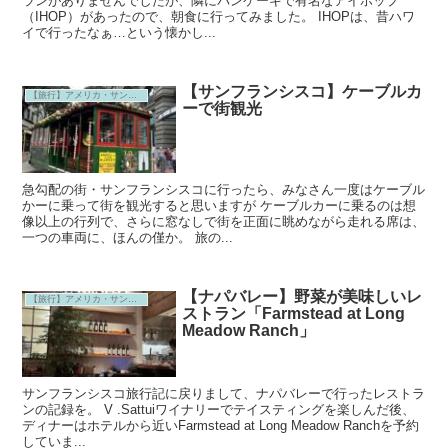
ランがありませんでしたが、隣にパンケーキで有名なアイホップ
（IHOP）があったので、朝食に行ってみました。 IHOPは、昔ハワ
イで行ったなぁ…という懐かし...
【サンフランシスコ】ケーブルカ
【旅行】アメリカ・サンフランシスコ
ーで街観光
急勾配の街・サンフランシスコに行ったら、みなさん一度はケーブル
かーに乗って街を観光すると思いますが ケーブルカーに乗るのは想
像以上の行列で、さらに窓なしで街を正面に眺めながら走れる席は、
一つの車両に、ほんの僅か。 旅の...
【ナパバレー】野菜が美味しいレ
【旅行】アメリカ・サンフランシスコ
ストラン「Farmstead at Long
Meadow Ranch」
サンフランシスコ旅行記に戻りまして、ナパバレーで行ったレストラ
ンの記録を。 V .Sattuiワイナリーでテイスティングを楽しんだ後、
ディナーはホテルから近いFarmstead at Long Meadow Ranchを予約
していま...