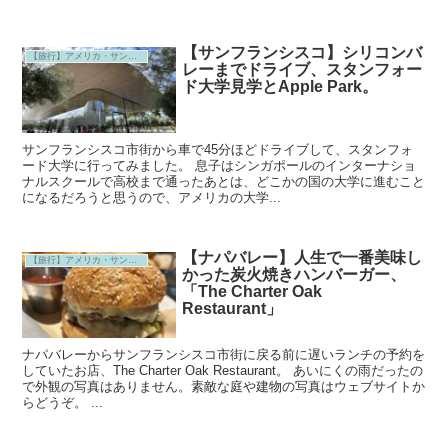
【サンフランシスコ】シリコンバ
【旅行】アメリカ・サンフランシスコ
レーまでドライブ、スタンフォー
ド大学見学とApple Park。
サンフランシスコ市街から車で45分ほどドライブして、スタンフォ
ード大学に行ってみました。 息子はシンガポールのインターナショ
ナルスクールで高校まで通ったあとは、どこかの国の大学に進むこと
になるだろうと思うので、アメリカの大学...
【ナパバレー】人生で一番美味し
【旅行】アメリカ・サンフランシスコ
かった炭火焼きハンバーガー、
「The Charter Oak
Restaurant」
ナパバレーからサンフランシスコ市街に戻る前に遅いランチの予約を
していたお店、The Charter Oak Restaurant。 あいにくの雨だったの
で外観の写真はありません。素敵な庭や建物の写真はウェブサイトか
らどうぞ。 ...