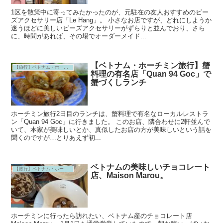
1区を散策中に寄ってみたかったのが、元駐在の友人おすすめのビー
ズアクセサリー店「Le Hang」。 小さなお店ですが、どれにしようか
迷うほどに美しいビーズアクセサリーがずらりと並んでおり、さら
に、時間があれば、その場でオーダーメイド...
【ベトナム・ホーチミン旅行】蟹
【旅行】ベトナム・ホーチミン
料理の有名店「Quan 94 Goc」で
蟹づくしランチ
ホーチミン旅行2日目のランチは、蟹料理で有名なローカルレストラ
ン「Quan 94 Goc」に行きました。 このお店、隣合わせに2軒並んで
いて、本家が美味しいとか、真似したお店の方が美味しいという話を
聞くのですが…とりあえず初...
ベトナムの美味しいチョコレート
【旅行】ベトナム・ホーチミン
店、Maison Marou。
ホーチミンに行ったら訪れたい、ベトナム産のチョコレート店