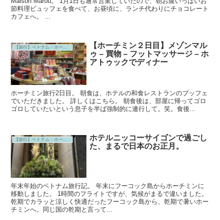
Maison Marou。 1月1日も通常営業していたので、朝お腹いっぱいお
節料理ビュッフェを食べて、お昼頃に、ランチ代わりにチョコレート
カフェへ。 ...
【ホーチミン２日目】メゾンマル
【旅行】ベトナム・ホーチミン
ゥ – 買物 – フットマッサージ – ホ
アトゥックでディナー
ホーチミン旅行2日目。 朝食は、ホテルの和食レストランのブッフェ
でいただきました。 詳しくはこちら。 朝食後は、部屋に帰ってゴロ
ゴロしていたいという息子を半ば強制的に連行して。笑。食後...
ホテルニッコーサイゴンで過ごし
【旅行】ベトナム・ホーチミン
た、まるで日本のお正月。
年末年始のベトナム旅行記。 年末にフーコック島からホーチミンに
移動しました。 1時間のフライトですが、気候がまるで違いました。
乾期でカラッと涼しく快適だったフーコック島から、乾期で暑いホー
チミンへ。同じ国の乾期と言って...