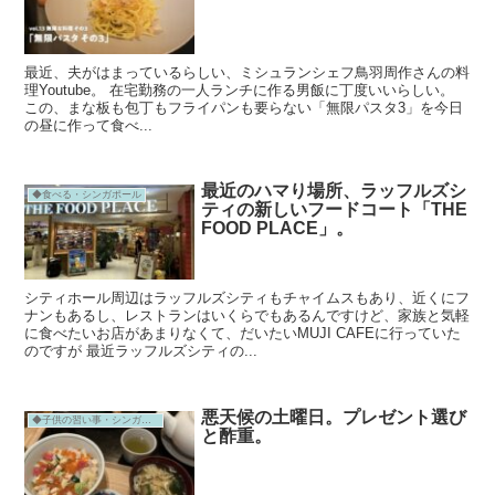
最近、夫がはまっているらしい、ミシュランシェフ鳥羽周作さんの料
理Youtube。 在宅勤務の一人ランチに作る男飯に丁度いいらしい。
この、まな板も包丁もフライパンも要らない「無限パスタ3」を今日
の昼に作って食べ...
最近のハマり場所、ラッフルズシ
◆食べる・シンガポール
ティの新しいフードコート「THE
FOOD PLACE」。
シティホール周辺はラッフルズシティもチャイムスもあり、近くにフ
ナンもあるし、レストランはいくらでもあるんですけど、家族と気軽
に食べたいお店があまりなくて、だいたいMUJI CAFEに行っていた
のですが 最近ラッフルズシティの...
悪天候の土曜日。プレゼント選び
◆子供の習い事・シンガポール
と酢重。