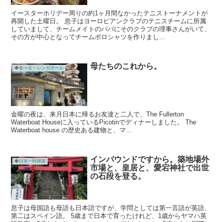
イースターホリデー周りの約1ヶ月間なかったテニストーナメントが
再開した土曜日。 息子はヨーロピアンクラブのテニスチームに所属
していまして、チームメイトのパパにそのクラブの理事さんがいて、
その方が中心となってチームポロシャツを作りまし...
母たちのこれから。
◆食べる・シンガポール
金曜の夜は、来月日本に帰るお友達と二人で、The Fullerton
Waterboat Houseに入っているPicotinでディナーしました。 The
Waterboat house の歴史ある建物と、マ...
インバウンドですから。築地場外
◆日本一時帰国
市場と、皇居と、愛宕神社で出世
の石段を登る。
息子は母国語も母語も日本語ですが、学問としては第一言語が英語、
第二はスペイン語。 5歳まで日本で育ったけれど、1歳からヤマハ英