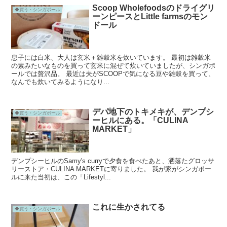
Scoop Wholefoodsのドライグリ
◆買う・シンガポール
ーンピースとLittle farmsのモン
ドール
息子には白米、大人は玄米＋雑穀米を炊いています。 最初は雑穀米
の素みたいなものを買って玄米に混ぜて炊いていましたが、シンガポ
ールでは贅沢品。 最近は夫がSCOOPで気になる豆や雑穀を買って、
なんでも炊いてみるようになり...
デパ地下のトキメキが、デンプシ
◆買う・シンガポール
ーヒルにある。「CULINA
MARKET」
デンプシーヒルのSamy's curryで夕食を食べたあと、洒落たグロッサ
リーストア・CULINA MARKETに寄りました。 我が家がシンガポー
ルに来た当初は、この「Lifestyl...
これに生かされてる
◆買う・シンガポール