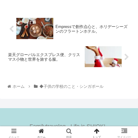
Empressで創作点心と、ホリデーシーズ
ンのフラートンホテル。
楽天グローバルエクスプレス便、クリス
マス小物と世界を旅する服。
ホーム
◆子供の学校のこと・シンガポール
Familytravelog - Life is SHIOK! -
© 2019 Familytravelog - Life is SHIOK! -.
メニュー
ホーム
検索
トップ
サイドバー