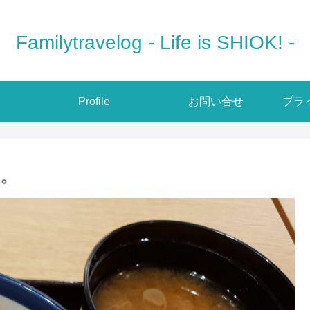
Familytravelog - Life is SHIOK! -
Profile
お問い合せ
プラ
。