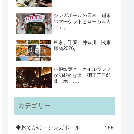
シンガポールの日常、週末
のマーケットとローカルカ
フェ。
東京、千葉、神奈川、関東
帰省2026。
小樽散策と、オイルランプ
が幻想的な北一硝子三号館
北一ホール。
カテゴリー
◆おでかけ・シンガポール
189