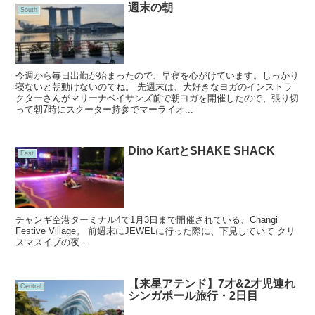
週末の朝
South
今週から毎日出勤が始まったので、早寝を心がけています。しっかり
寝ないと朝動けないのでね。 先週末は、大好きなヨガのインストラ
クターさんがマリーナベイサンズ前で朝ヨガを開催したので、張り切
って朝7時にスクーター持参でマーライオ...
Dino KartとSHAKE SHACK
East
チャンギ空港ターミナル4で1月3日まで開催されている、Changi
Festive Village。 前週末にJEWELに行った際に、下見していて クリ
スマスイブの夜...
【来星アテンド】7才&2才児連れ
Central
シンガポール旅行・2日目