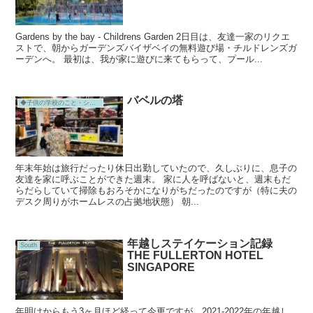
Gardens by the bay - Childrens Garden 2日目は、友達一家のリクエ
ストで、朝からガーデンズバイザベイの無料遊び場・チルドレンズガ
ーデンへ。 最初は、我が家に遊びに来てもらって、プール...
バベルの塔
◆子供の学校のこと・シンガポール
年末年始は旅行だったり休日出勤していたので、久しぶりに、息子の
友達を家に呼ぶことができた週末。 家に人を呼ばないと、週末もだ
らだらしていて掃除もおろそかになりがちだったのですが（特に夫の
デスク周りがホームレスの占拠地状態） 朝...
年越しステイケーション記録
South
THE FULLERTON HOTEL
SINGAPORE
年明けからもう3ヶ月ほど経って今更ですが。2021-2022年の年越し