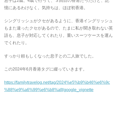
息子は2歳、4歳で行って、３回目の香港だったけど、記
憶にあるわけなく。気持ちは、ほぼ初香港。
シングリッシュがクセがあるように、香港イングリッシュ
もまた違ったクセがあるので、たまに私が聞き取れない英
語も、息子が対応してくれたり。重いスーツケースを運ん
でくれたり。
すっかり頼もしくなった息子との二人旅でした。
この2024年6月香港タグに綴っていきます。
https://familytravelog.net/tag/2024%e5%b9%b46%e6%9c
%88%e9%a6%99%e6%b8%af#google_vignette