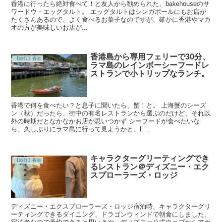
香港に行ったら絶対食べて！と友人から勧められた、bakehouseのサ
ワードウ・エッグタルト。 エッグタルトはシンガポールにもお店が
たくさんあるので、よく食べるお菓子なのですが、確かに香港やマカ
オの方が美味しいお店が...
香港島から専用フェリーで30分、
【旅行】香港
ラマ島のレインボーシーフードレ
ストランで小トリップなランチ。
香港で何を食べたい？と息子に聞いたら、蟹！と。 上海蟹のシーズ
ン（秋）だったら、街中の有名レストランから選ぶのだけど、それ以
外の時期だとなかなかお店が思いつかず シーフードが食べたいな
ら、久しぶりにラマ島に行って見ようかと、L...
キャラクターグリーティングでき
【旅行】香港
るレストラン＠ディズニー・エク
スプローラーズ・ロッジ
ディズニー・エクスプローラーズ・ロッジ宿泊時、キャラクターグリ
ーティングできるダイニング、ドラゴンウィンドで朝食にしました。