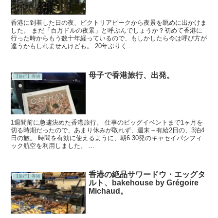
香港に到着した日の夜、ビクトリアピークから夜景を眺めに出かけま
した。 まだ「百万ドルの夜景」と呼ぶんでしょうか？初めて香港に
行った時からもう数十年経っているので、もしかしたら今は呼び方が
違うかもしれませんけども。 20年ぶりく...
母子で香港旅行、出発。
【旅行】香港
1週間前に急遽決めた香港旅行。 仕事のビッグイベントまで1ヶ月を
切る時期だったので、あまり休みが取れず、週末＋有給2日の、3泊4
日の旅。 時間を有効に使えるように、朝6:30発のキャセイパシフィ
ック航空を利用しました。 ...
香港の絶品サワードウ・エッグタ
【旅行】香港
ルト、bakehouse by Grégoire
Michaud。