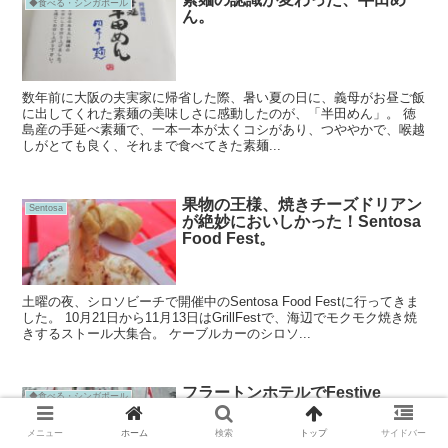
◆食べる・シンガポール
ん。
数年前に大阪の夫実家に帰省した際、暑い夏の日に、義母がお昼ご飯
に出してくれた素麺の美味しさに感動したのが、「半田めん」。 徳
島産の手延べ素麺で、一本一本が太くコシがあり、つややかで、喉越
しがとても良く、それまで食べてきた素麺...
果物の王様、焼きチーズドリアン
Sentosa
が絶妙においしかった！Sentosa
Food Fest。
土曜の夜、シロソビーチで開催中のSentosa Food Festに行ってきま
した。 10月21日から11月13日はGrillFestで、海辺でモクモク焼き焼
きするストール大集合。 ケーブルカーのシロソ...
フラートンホテルでFestive
◆食べる・シンガポール
Traditions Afternoon Tea
メニュー
ホーム
検索
トップ
サイドバー