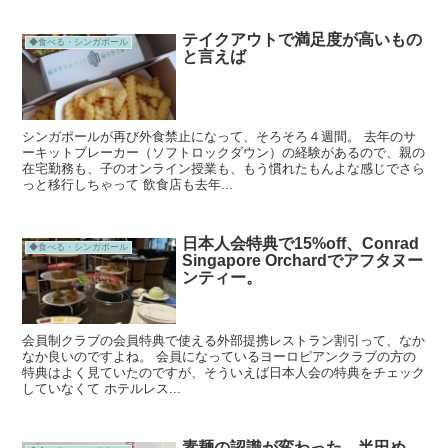
テイクアウトで満足度が高いもの
◆食べる・シンガポール
と言えば
シンガポールが再び外食禁止になって、そろそろ４週間。 去年のサ
ーキットブレーカー（ソフトロックダウン）の経験があるので、親の
在宅勤務も、子のオンライン授業も、もう慣れたもんよな感じでさら
っと移行しちゃって 飲食店も去年...
日本人会特典で15%off、Conrad
◆食べる・シンガポール
Singapore Orchardでアフタヌー
ンティー。
会員制クラブの会員特典で使える外部提携レストラン割引って、なか
なか良いのですよね。 会員になっているヨーロピアンクラブの方の
特典はよく見ていたのですが、そういえば日本人会の特典をチェック
していなくて ホテルレス...
素麺の認識が変わった、半田め