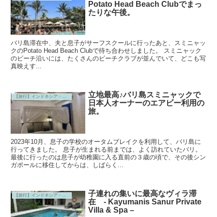
Potato Head Beach Clubでまっ
たりな午後。
バリ島滞在中、夫と息子がサーフスクールに行ったあと、スミニャッ
クのPotato Head Beach Clubで待ち合わせしました。 スミニャック
のビーチ沿いには、たくさんのビーチクラブが並んでいて、どこも写
真映えす...
立地最高♪バリ島スミニャックで
【旅行】インドネシア・バリ島
日本人オーナーのエアビー利用の
旅。
2023年10月、息子の学校のオータムブレイクを利用して、バリ島に
行ってきました。 息子が生まれる前までは、よく訪れていたバリ。
最後に行ったのは息子が幼稚園に入る直前の３歳の頃で、その後シン
ガポールに移住してからは、しばらく...
子連れの集いに最高なヴィラ滞
【旅行】インドネシア・バリ島
在 - Kayumanis Sanur Private
Villa & Spa –