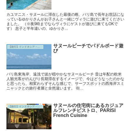
カユマニス・サヌールに滞在した最後の晩、バリ島で長年お世話にな
っているゆかりさんがお子さんと一緒にヴィラに遊びに来てください
ました。 （※夜9時までならヴィラにゲストが遊びに来てもOKで
す） 息子と半年違いの、ゆかりさ...
サヌールビーチでパドルボード遊
【旅行】インドネシア・バリ島
び
バリ島東海岸、遠浅で波が穏やかなサヌールビーチ 昔は年配の欧米
人観光客がのんびり長期滞在するイメージで、今はどうなったのかな
と思ったら、相変わらずそんな感じで、サーフスポットの西海岸スミ
ニャックとの旅行者層と全然違います。 街...
サヌールの住宅街にあるカジュア
【旅行】インドネシア・バリ島
ルフレンチビストロ、PARISI
French Cuisine