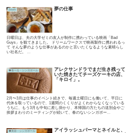
夢の仕事
South
日曜日は、夫の大学ゼミの友人が制作に携わっている映画「Bad
Guys」を観てきました。 ドリームワークスで映画製作に携われるっ
て そんな夢のような仕事があるのかと言いたくなるような素晴らし
い社名だ。 ...
アレクサンドラでまだ生き残って
◆食べる・シンガポール
いた焼きたてチーズケーキの店、
「キロイ」。
2月〜3月は仕事のイベント続きで、毎週土曜日にも働いて、平日に
代休を取っているので、1週間のくくりがよくわからなくなっている
うちに、もう3月も中旬に差し掛かり、本帰国の方たちの送別会やご
挨拶まわりのミーティングが続いて、春のないシンガポー...
アイラッシュパーマとネイルと、
◆美容・シンガポール