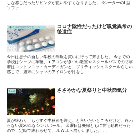
しな感じだったリビングが使いやすくなりました。 3シーターのL型
ソファ...
コロナ陰性だったけど嗅覚異常の
◆子供の学校のこと・シンガポール
後遺症
今日は息子の新しい学校の制服を買いに行って来ました。 今までの
学校はシャツに革靴、エアコンがきつい教室やスクールバスでの防寒
着はコットンニットカーディガンと、ブリティッシュスクールらしい
感じで、週末にシャツのアイロンがけをし...
ささやかな夏祭りと中秋節気分
East
夏が終わり、もうすぐ中秋節を迎え…と言いたいところだけど、終わ
らない夏2021なシンガポール。 金曜日は夫婦ともに在宅勤務だった
ので、定時で終わらせて、JEWELへ向かいました。 ...