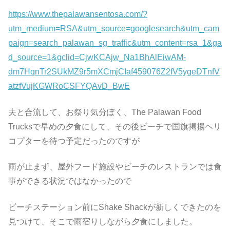
https://www.thepalawansentosa.com/?
utm_medium=RSA&utm_source=googlesearch&utm_cam
paign=search_palawan_sg_traffic&utm_content=rsa_1&ga
d_source=1&gclid=CjwKCAjw_Na1BhAlEiwAM-
dm7HqnTr2SUkMZ9r5mXCmjCIaf459076Z2fV5ygeDTnfV
atzfVujKGWRoCSFYQAvD_BwE
夫と合流して、お祭り気分ぽく、The Palawan Food
Trucksで早めの夕食にして、その後ビーチで国旗掲揚ヘリ
コプターを待つ予定だったのですが
雨が止まず、屋外フード施設やビーチのレストランでは食
事ができる状況ではなかったので
ビーチステーション前にShake Shackが新しくできたのを
見つけて、そこで雨宿りしながら夕食にしました。