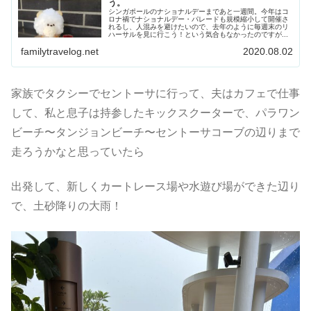
う。
シンガポールのナショナルデーまであと一週間。今年はコ
ロナ禍でナショナルデー・パレードも規模縮小して開催さ
れるし、人混みを避けたいので、去年のように毎週末のリ
ハーサルを見に行こう！という気合もなかったのですが...
familytravelog.net
2020.08.02
家族でタクシーでセントーサに行って、夫はカフェで仕事
して、私と息子は持参したキックスクーターで、パラワン
ビーチ〜タンジョンビーチ〜セントーサコーブの辺りまで
走ろうかなと思っていたら
出発して、新しくカートレース場や水遊び場ができた辺り
で、土砂降りの大雨！