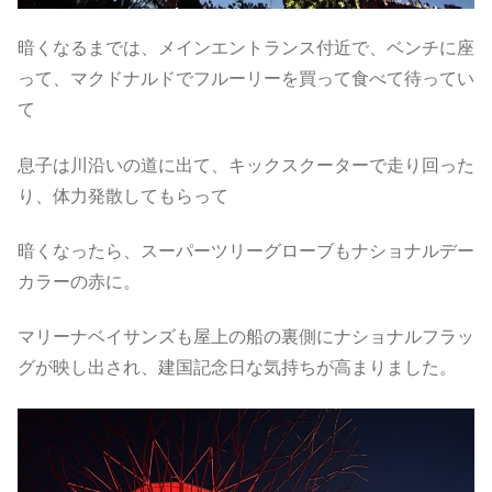
暗くなるまでは、メインエントランス付近で、ベンチに座
って、マクドナルドでフルーリーを買って食べて待ってい
て
息子は川沿いの道に出て、キックスクーターで走り回った
り、体力発散してもらって
暗くなったら、スーパーツリーグローブもナショナルデー
カラーの赤に。
マリーナベイサンズも屋上の船の裏側にナショナルフラッ
グが映し出され、建国記念日な気持ちが高まりました。