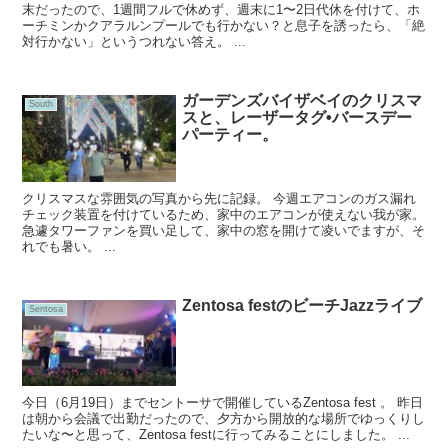
末だったので、1週間フルで休めず、週末に1〜2日代休を付けて、ホ
ーチミンかクアラルンプールでも行かない？と息子を誘ったら、「絶
対行かない」というつれない答え。 ...
ガーデンズバイザベイのクリスマ
South
スと、レーザータグ•バースデー
パーティー。
クリスマスな雰囲気の写真から先に記録。 今週エアコンのガス漏れ
チェック装置を付けているため、家中のエアコンが使えない我が家。
急遽タワーファンを買い足して、家中の窓を開けて凌いでますが、そ
れでも暑い。 ...
Zentosa festのビーチJazzライブ
Sentosa
今日（6月19日）までセントーサで開催しているZentosa fest 。 昨日
は朝から会議で出勤だったので、夕方から開放的な場所でゆっくりし
たいな〜と思って、Zentosa festに行ってみることにしました。 ...