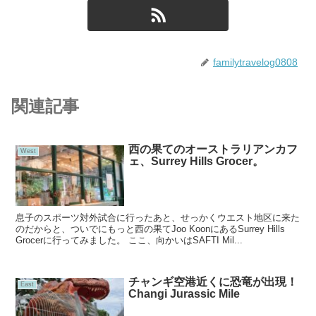
familytravelog0808
関連記事
西の果てのオーストラリアンカフ
West
ェ、Surrey Hills Grocer。
息子のスポーツ対外試合に行ったあと、せっかくウエスト地区に来た
のだからと、ついでにもっと西の果てJoo KoonにあるSurrey Hills
Grocerに行ってみました。 ここ、向かいはSAFTI Mil...
チャンギ空港近くに恐竜が出現！
East
Changi Jurassic Mile