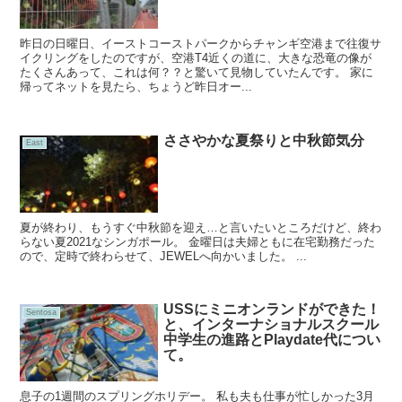
昨日の日曜日、イーストコーストパークからチャンギ空港まで往復サ
イクリングをしたのですが、空港T4近くの道に、大きな恐竜の像が
たくさんあって、これは何？？と驚いて見物していたんです。 家に
帰ってネットを見たら、ちょうど昨日オー...
ささやかな夏祭りと中秋節気分
East
夏が終わり、もうすぐ中秋節を迎え…と言いたいところだけど、終わ
らない夏2021なシンガポール。 金曜日は夫婦ともに在宅勤務だった
ので、定時で終わらせて、JEWELへ向かいました。 ...
USSにミニオンランドができた！
Sentosa
と、インターナショナルスクール
中学生の進路とPlaydate代につい
て。
息子の1週間のスプリングホリデー。 私も夫も仕事が忙しかった3月