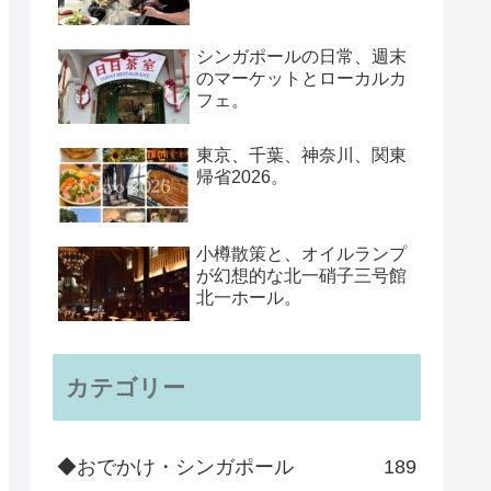
シンガポールの日常、週末
のマーケットとローカルカ
フェ。
東京、千葉、神奈川、関東
帰省2026。
小樽散策と、オイルランプ
が幻想的な北一硝子三号館
北一ホール。
カテゴリー
◆おでかけ・シンガポール
189