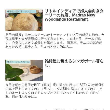
リトルインディアで婦人会向きタ
◆子供の習い事・シンガポール
ーリーのお店、Madras New
Woodlands Restaurant。
息子の所属するテニスチームがトーナメントで上位の成績を納め、今
夜は息子と夫が表彰式に行ってきました。 この3ヶ月、チームで戦
い、心身共に大きく成長した気がします。 毎週末、テニスの試合が
あったので、親子とも、ちょっと体力的に大...
雑貨屋に飢えるシンガポール暮ら
◆買う・シンガポール
し。
今日は朝から息子がBFF（親友）宅に遊びに行って BFFパパが朝9時
に車で迎えに来てくれて（早っ）、夕方5時に送ってきてくれて、う
ちのオートロック前でドロップオフしていってくれたので（楽っ）
私、何か月ぶりかに...