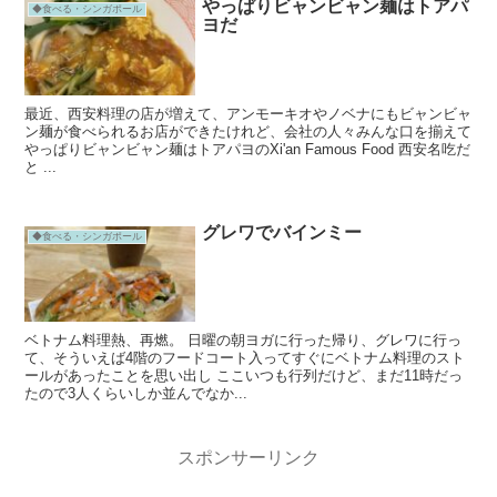
やっぱりビャンビャン麺はトアパ
◆食べる・シンガポール
ヨだ
最近、西安料理の店が増えて、アンモーキオやノベナにもビャンビャ
ン麺が食べられるお店ができたけれど、会社の人々みんな口を揃えて
やっぱりビャンビャン麺はトアパヨのXi'an Famous Food 西安名吃だ
と ...
グレワでバインミー
◆食べる・シンガポール
ベトナム料理熱、再燃。 日曜の朝ヨガに行った帰り、グレワに行っ
て、そういえば4階のフードコート入ってすぐにベトナム料理のスト
ールがあったことを思い出し ここいつも行列だけど、まだ11時だっ
たので3人くらいしか並んでなか...
スポンサーリンク