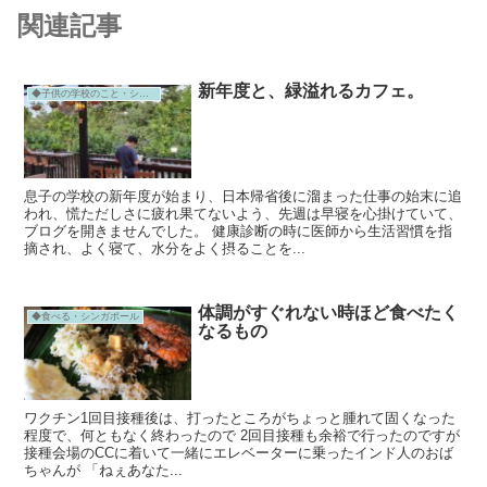
関連記事
新年度と、緑溢れるカフェ。
◆子供の学校のこと・シンガポール
息子の学校の新年度が始まり、日本帰省後に溜まった仕事の始末に追
われ、慌ただしさに疲れ果てないよう、先週は早寝を心掛けていて、
ブログを開きませんでした。 健康診断の時に医師から生活習慣を指
摘され、よく寝て、水分をよく摂ることを...
体調がすぐれない時ほど食べたく
◆食べる・シンガポール
なるもの
ワクチン1回目接種後は、打ったところがちょっと腫れて固くなった
程度で、何ともなく終わったので 2回目接種も余裕で行ったのですが
接種会場のCCに着いて一緒にエレベーターに乗ったインド人のおば
ちゃんが 「ねぇあなた...