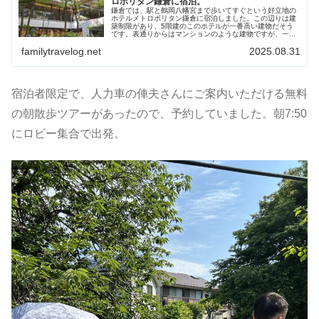
ロポリタン鎌倉に宿泊。
鎌倉では、駅と鶴岡八幡宮まで歩いてすぐという好立地の
ホテルメトロポリタン鎌倉に宿泊しました。この辺りは建
築制限があり、5階建のこのホテルが一番高い建物だそう
です。表通りからはマンションのような建物ですが、一...
familytravelog.net
2025.08.31
宿泊者限定で、人力車の俥夫さんにご案内いただける無料
の朝散歩ツアーがあったので、予約していました。朝7:50
にロビー集合で出発。