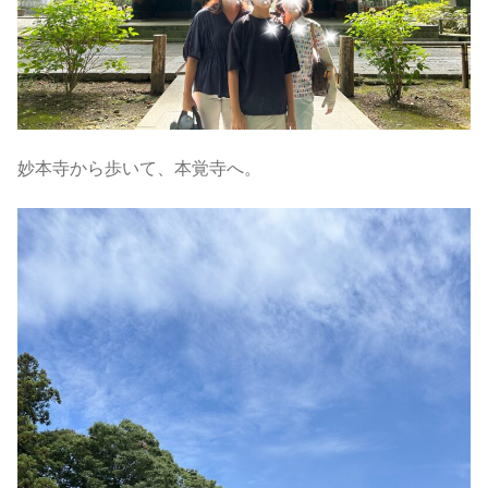
妙本寺から歩いて、本覚寺へ。