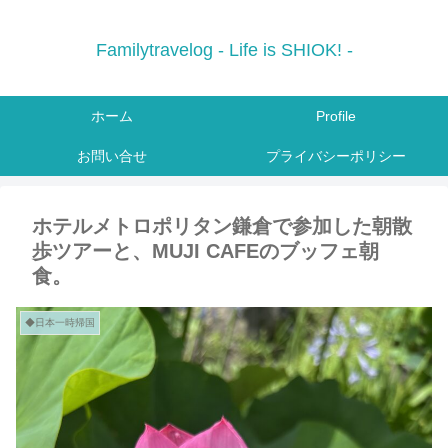
Familytravelog - Life is SHIOK! -
ホーム
Profile
お問い合せ
プライバシーポリシー
ホテルメトロポリタン鎌倉で参加した朝散
歩ツアーと、MUJI CAFEのブッフェ朝
食。
◆日本一時帰国